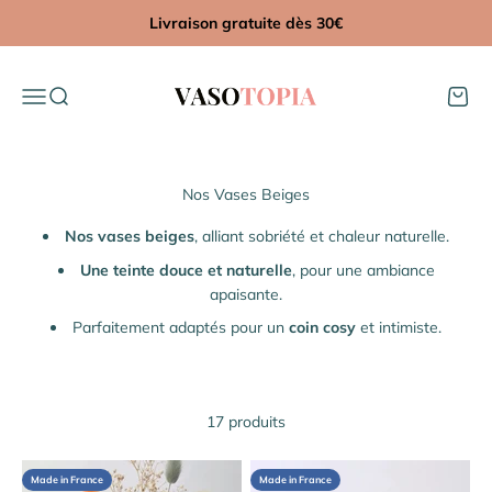
Passer au contenu
Livraison gratuite dès 30€
Vasotopia
Menu
Recherche
Panier
Nos vases beiges
, alliant sobriété et chaleur naturelle.
Une teinte douce et naturelle
, pour une ambiance
apaisante.
Parfaitement adaptés pour un
coin
cosy
et intimiste.
17 produits
Made in France
Made in France