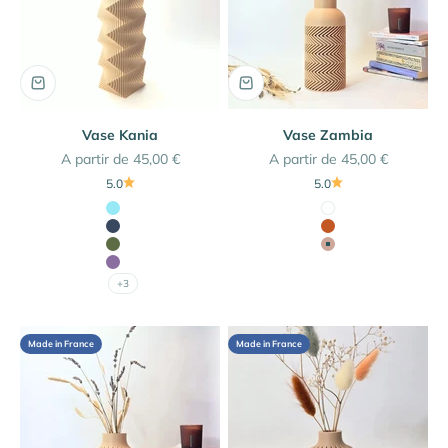
Vase Kania
Vase Zambia
Prix de vente
Prix de vente
A partir de 45,00 €
A partir de 45,00 €
5.0
5.0
Couleur
Couleur
Bleu Iceberg
Blanc
Bleu Marine
Terracotta
Vert Olive
Beige Latte
Lilas
+3
Made in France
Made in France