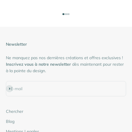
Aller à l'élément 1
Aller à l'élément 2
Aller à l'élément 3
Aller à l'élément 4
Newsletter
Ne manquez pas nos dernières créations et offres exclusives !
Inscrivez vous à notre newsletter
dès maintenant pour rester
à la pointe du design.
S'inscrire
E-mail
Chercher
Blog
Mentions Legales