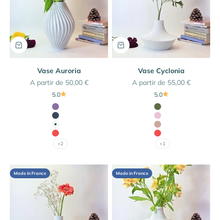
Vase Auroria
Vase Cyclonia
Prix de vente
Prix de vente
A partir de 50,00 €
A partir de 55,00 €
5.0
5.0
Couleur
Couleur
Lilas
Vert Olive
Bleu Marine
Rose Antique
Blanc
Beige Latte
Rouge Coquelicot
Rouge Coquelicot
+2
+1
Made in France
Made in France