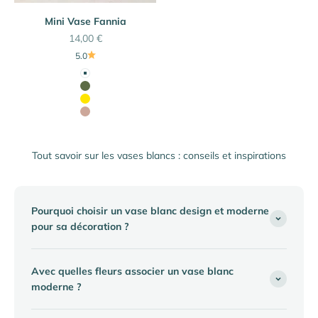
Mini Vase Fannia
Prix de vente
14,00 €
5.0
Couleur
Blanc
Vert Olive
Jaune Citron
Beige Latte
Tout savoir sur les vases blancs : conseils et inspirations
Pourquoi choisir un vase blanc design et moderne
pour sa décoration ?
Avec quelles fleurs associer un vase blanc
moderne ?