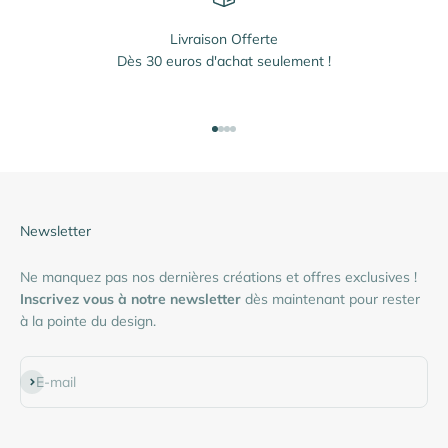
Livraison Offerte
Dès 30 euros d'achat seulement !
Aller à l'élément 1
Aller à l'élément 2
Aller à l'élément 3
Aller à l'élément 4
Newsletter
Ne manquez pas nos dernières créations et offres exclusives !
Inscrivez vous à notre newsletter
dès maintenant pour rester
à la pointe du design.
S'inscrire
E-mail