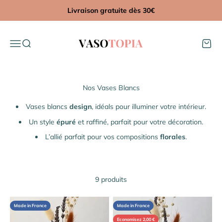
Passer au contenu
Livraison gratuite dès 30€
Vasotopia
Menu
Recherche
Panier
Vases blancs
design
, idéals pour illuminer votre intérieur.
Un style
épuré
et raffiné, parfait pour votre décoration.
L’allié parfait pour vos compositions
florales
.
9 produits
Made in France
Made in France
Economisez 2,00 €