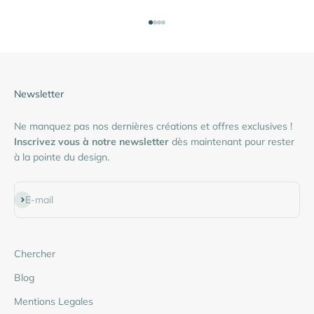
Aller à l'élément 1
Aller à l'élément 2
Aller à l'élément 3
Aller à l'élément 4
Newsletter
Ne manquez pas nos dernières créations et offres exclusives !
Inscrivez vous à notre newsletter
dès maintenant pour rester
à la pointe du design.
S'inscrire
E-mail
Chercher
Blog
Mentions Legales