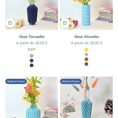
Vase Torsadia
Vase Alveolia
Prix de vente
Prix de vente
A partir de 45,00 €
A partir de 35,00 €
Couleur
5.0
Jaune Citron
Couleur
Bleu Iceberg
Beige Latte
Terracotta
Bleu Marine
Vert Olive
Bordeaux
Made in France
Made in France