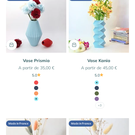
Vase Prismia
Vase Kania
Prix de vente
Prix de vente
A partir de 35,00 €
A partir de 45,00 €
5.0
5.0
Couleur
Couleur
Rouge Coquelicot
Bleu Iceberg
Bleu Marine
Bleu Marine
Orange
Vert Olive
Bleu Iceberg
Lilas
+3
Made in France
Made in France