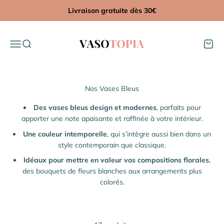
Passer au contenu
Livraison gratuite dès 30€
Vasotopia
Menu
Recherche
Panier
Des vases bleus design et modernes
, parfaits pour
apporter une note apaisante et raffinée à votre intérieur.
Une couleur intemporelle
, qui s’intègre aussi bien dans un
style contemporain que classique.
Idéaux pour mettre en valeur vos compositions florales
,
des bouquets de fleurs blanches aux arrangements plus
colorés.