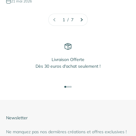
21 mai 2026
1 / 7
Livraison Offerte
Dès 30 euros d'achat seulement !
Aller à l'élément 1
Aller à l'élément 2
Aller à l'élément 3
Aller à l'élément 4
Newsletter
Ne manquez pas nos dernières créations et offres exclusives !