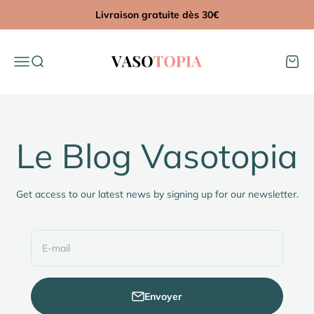
Passer au contenu
Livraison gratuite dès 30€
Vasotopia
Menu
Recherche
Panier
Le Blog Vasotopia
Get access to our latest news by signing up for our newsletter.
E-mail
Envoyer