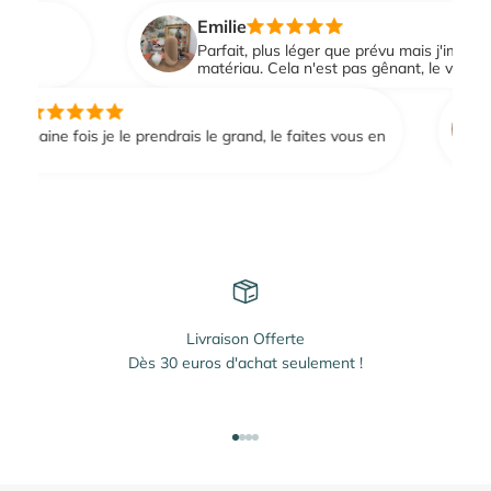
Emilie
Parfait, plus léger que prévu mais j'imagine que
matériau. Cela n'est pas gênant, le vase est t
P
haine fois je le prendrais le grand, le faites vous en
Livraison Offerte
Dès 30 euros d'achat seulement !
Aller à l'élément 1
Aller à l'élément 2
Aller à l'élément 3
Aller à l'élément 4