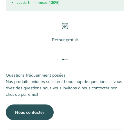
Lot de
3
mini vases
(-20%)
Retour gratuit
Aller à l'élément 1
Aller à l'élément 2
Aller à l'élément 3
Questions fréquemment posées
Nos produits uniques suscitent beaucoup de questions, si vous
avez des questions nous vous invitons à nous contacter par
chat ou par email
Nous contacter