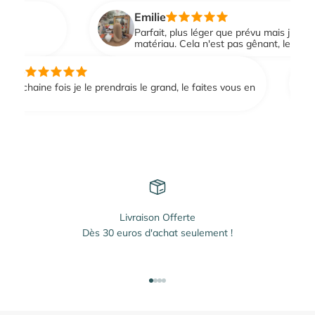
Emilie
e
Parfait, plus léger que prévu mais j'imagine q
matériau. Cela n'est pas gênant, le vase est
ie
ochaine fois je le prendrais le grand, le faites vous en
 ?
Livraison Offerte
Dès 30 euros d'achat seulement !
Aller à l'élément 1
Aller à l'élément 2
Aller à l'élément 3
Aller à l'élément 4