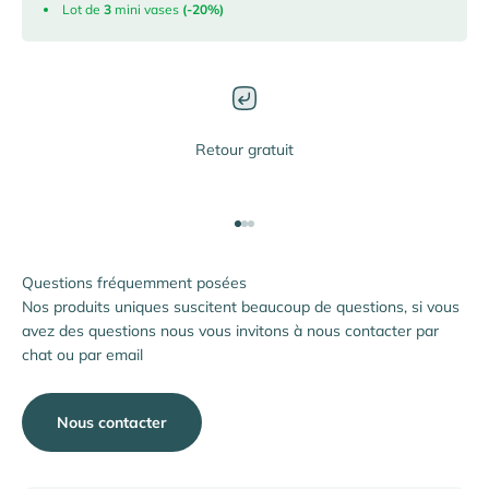
Lot de
3
mini vases
(-20%)
Retour gratuit
Aller à l'élément 1
Aller à l'élément 2
Aller à l'élément 3
Questions fréquemment posées
Nos produits uniques suscitent beaucoup de questions, si vous
avez des questions nous vous invitons à nous contacter par
chat ou par email
Nous contacter