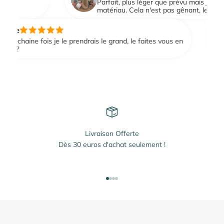
e
Parfait, plus léger que prévu mais j'imagine 
matériau. Cela n'est pas gênant, le vase est
ie
ochaine fois je le prendrais le grand, le faites vous en
 ?
Livraison Offerte
Dès 30 euros d'achat seulement !
Aller à l'élément 1
Aller à l'élément 2
Aller à l'élément 3
Aller à l'élément 4