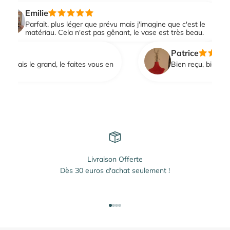
Emilie
Parfait, plus léger que prévu mais j'imagine que c'est le
matériau. Cela n'est pas gênant, le vase est très beau.
Patrice
rais le grand, le faites vous en
Livraison Offerte
Dès 30 euros d'achat seulement !
Aller à l'élément 1
Aller à l'élément 2
Aller à l'élément 3
Aller à l'élément 4