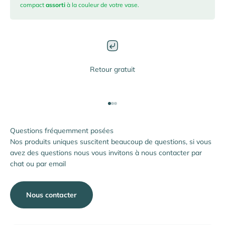
compact
assorti
à la couleur de votre vase.
Retour gratuit
Aller à l'élément 1
Aller à l'élément 2
Aller à l'élément 3
Questions fréquemment posées
Nos produits uniques suscitent beaucoup de questions, si vous
avez des questions nous vous invitons à nous contacter par
chat ou par email
Nous contacter