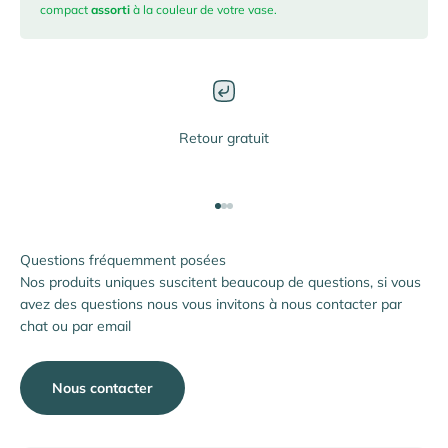
compact
assorti
à la couleur de votre vase.
Retour gratuit
Aller à l'élément 1
Aller à l'élément 2
Aller à l'élément 3
Questions fréquemment posées
Nos produits uniques suscitent beaucoup de questions, si vous
avez des questions nous vous invitons à nous contacter par
chat ou par email
Nous contacter