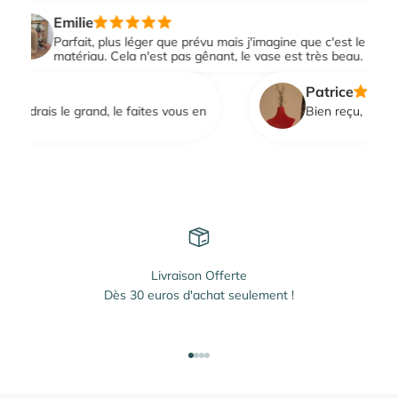
Emilie
Parfait, plus léger que prévu mais j'imagine que c'est le
matériau. Cela n'est pas gênant, le vase est très beau.
Patrice
endrais le grand, le faites vous en
Livraison Offerte
Dès 30 euros d'achat seulement !
Aller à l'élément 1
Aller à l'élément 2
Aller à l'élément 3
Aller à l'élément 4